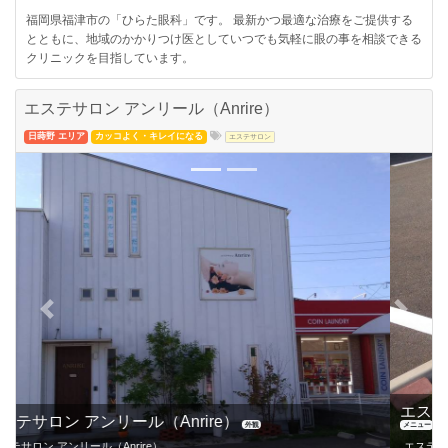
福岡県福津市の「ひらた眼科」です。 最新かつ最適な治療をご提供する
とともに、地域のかかりつけ医としていつでも気軽に眼の事を相談できる
クリニックを目指しています。
エステサロン アンリール（Anrire）
日蒔野 エリア
カッコよく・キレイになる
エステサロン
Previous
Next
エステサロン アンリール（Anrire）のメニューの一部
メニュー
エステサロン アンリール（Anrire）のメニューの一部