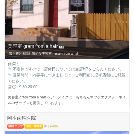
美容室 gram from a hair
外観
落ち着ける隠れ家的な美容室 gram from a hair
休
:
※ 不定休ですので、店休日については当店HPをごらんください。
※ 営業時間・内容等につきましては、ご利用前に必ず店舗にご確認
ください。
営
:
9:30-20:00
美容室 gram from a hair ヘアーメイクは、もちろんマツゲエクステ、ネイ
ルのサービスも提供していおます。
岡本歯科医院
福間 エリア
病院・歯医者
歯科医院