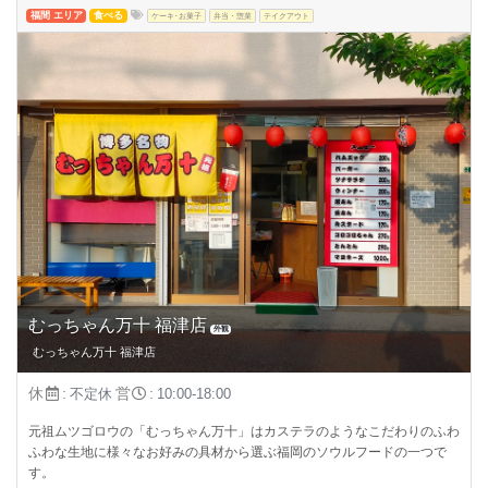
福間 エリア
食べる
ケーキ･お菓子
弁当・惣菜
テイクアウト
むっちゃん万十 福津店
外観
むっちゃん万十 福津店
休
:
営
:
不定休
10:00-18:00
元祖ムツゴロウの「むっちゃん万十」はカステラのようなこだわりのふわ
ふわな生地に様々なお好みの具材から選ぶ福岡のソウルフードの一つで
す。