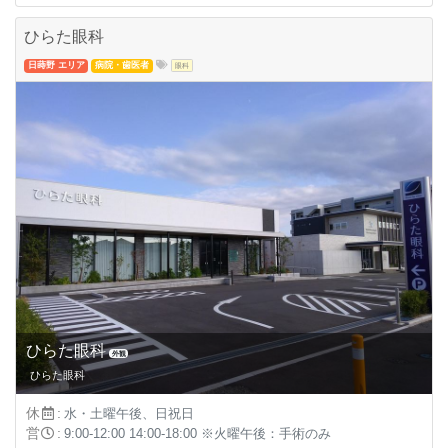
ひらた眼科
日蒔野 エリア
病院・歯医者
眼科
ひらた眼科
外観
ひらた眼科
休
:
水・土曜午後、日祝日
営
:
9:00-12:00 14:00-18:00 ※火曜午後：手術のみ