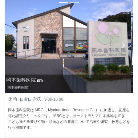
Previous
Next
岡本歯科医院の看板
外観
岡本歯科医院は、MRC認定クリニックです
休
:
営
:
日曜日
9:00-18:00
岡本歯科医院は MRC（ Myofunctional Research Co.） に加盟し、認定を
得た認定クリニックです。 MRCとは、オーストラリアに本拠地を置き、
こども達の歯並びや顎・顔面などの発育について治療や研究、教育などを
行う機関です。