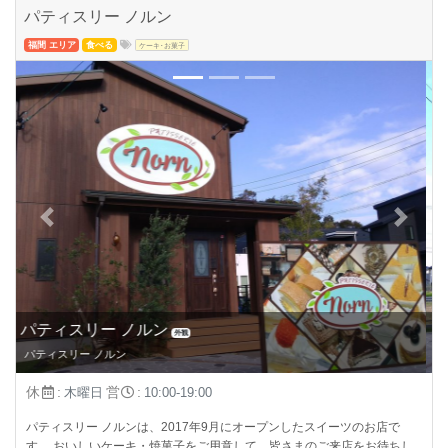
パティスリー ノルン
福間 エリア
食べる
ケーキ･お菓子
Previous
Next
道路から見たパティスリー ノルン
外観
道路から見たパティスリー ノルン
休
:
営
:
木曜日
10:00-19:00
パティスリー ノルンは、2017年9月にオープンしたスイーツのお店で
す。 おいしいケーキ・焼菓子をご用意して、皆さまのご来店をお待ちし