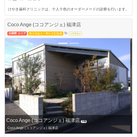
けやき歯科クリニックは、十人十色のオーダーメードの診療を行います。
Coco Ange (ココアンジェ) 福津店
日蒔野 エリア
カッコよく・キレイになる
ヘアサロン
Previous
Next
Coco Ange (ココアンジェ) のメニュー
メニュー
カット、カラー、パーマ、ヘッドスパなど、さまざまなサービスがあります