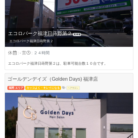
エコロパーク福津日蒔野第２
駐車場
エコロパーク福津日蒔野第２
休
:
営
:
-
２４時間
エコロパーク福津日蒔野第２は、駐車可能台数１０台です。
ゴールデンデイズ（Golden Days) 福津店
福間 エリア
カッコよく・キレイになる
ヘアサロン