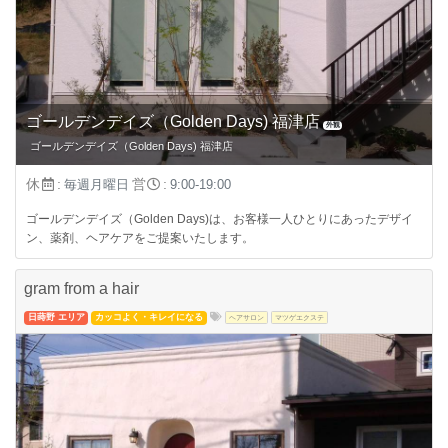
ゴールデンデイズ（Golden Days) 福津店
外観
ゴールデンデイズ（Golden Days) 福津店
休
:
営
:
毎週月曜日
9:00-19:00
ゴールデンデイズ（Golden Days)は、お客様一人ひとりにあったデザイ
ン、薬剤、ヘアケアをご提案いたします。
gram from a hair
日蒔野 エリア
カッコよく・キレイになる
ヘアサロン
マツゲエクステ