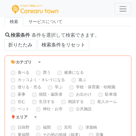
検索
サービスについて
検索条件
条件を選択して検索できます。
折りたたみ
検索条件をリセット
カテゴリ
食べる
買う
健康になる
カッコよく・キレイになる
遊ぶ
借りる・売る
学ぶ
学校・保育園・幼稚園
家事
病院・歯医者
お出かけ
駐車場
住む
生活する
相談する
老人ホーム
ペット
神社・お寺
公共施設
エリア
日蒔野
福間
宮司
津屋崎
東福間
その他の地域（福津）
宗像