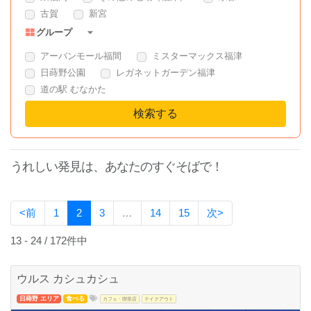
古賀
新宮
グループ
アーバンモール福間
ミスターマックス福津
日蒔野公園
レガネットガーデン福津
道の駅 むなかた
うれしい発見は、あなたのすぐそばで！
<前
1
2
3
…
14
15
次>
13 - 24 / 172件中
ウルス カシュカシュ
日蒔野 エリア
食べる
カフェ・喫茶店
テイクアウト