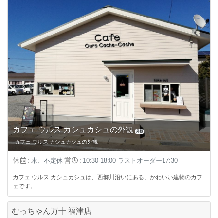
カフェ ウルス カシュカシュの外観
外観
カフェ ウルス カシュカシュの外観
休
:
営
:
木、不定休
10:30-18:00 ラストオーダー17:30
カフェ ウルス カシュカシュは、西郷川沿いにある、かわいい建物のカフ
ェです。
むっちゃん万十 福津店