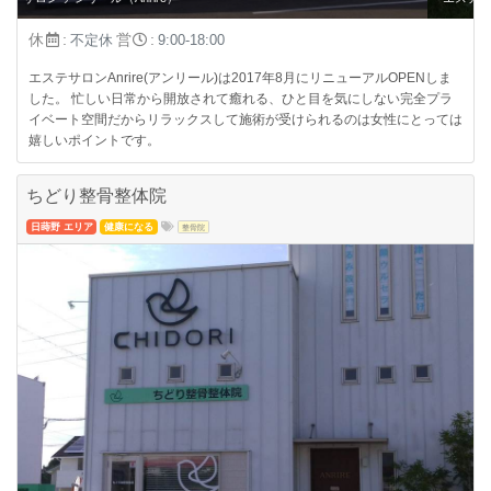
休
:
営
:
不定休
9:00-18:00
エステサロンAnrire(アンリール)は2017年8月にリニューアルOPENしま
した。 忙しい日常から開放されて癒れる、ひと目を気にしない完全プラ
イベート空間だからリラックスして施術が受けられるのは女性にとっては
嬉しいポイントです。
ちどり整骨整体院
日蒔野 エリア
健康になる
整骨院