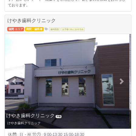
ております。
けやき歯科クリニック
福間 エリア
病院・歯医者
歯科医院
お子様づれにおすすめ
Previous
Next
診療時間
追加情報
けやき歯科クリニックの診療
休
:
営
:
日・祝
9:00-13:30 15:00-18:30