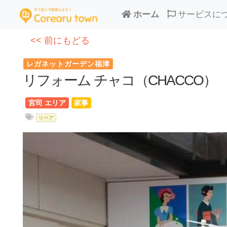
ホーム
サービスに
<< 前にもどる
レガネットガーデン福津
リフォーム チャコ（CHACCO）
宮司 エリア
家事
リペア